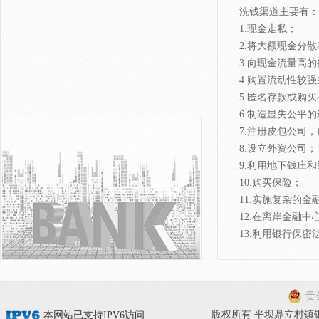
洗钱渠道主要有：
1.现金走私；
2.将大额现金分
3.向现金流量高
4.购置流动性较
5.匿名存款或购
6.制造显失公平
7.注册皮包公司
8.设立外资公司；
9.利用地下钱庄
10.购买保险；
11.实施复杂的金
12.在离岸金融
13.利用银行保密
贵公
版权所有 平坝鼎立村镇银行有限
本网站已支持IPV6访问